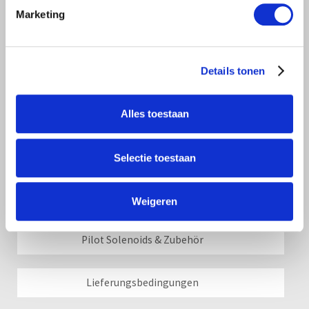
Marketing
Regelventile & mehr
Regelventile
Details tonen
Wassermesser
Alles toestaan
Be- und Entlüftungsventil
Selectie toestaan
Regelung und bedienung
Weigeren
Pilot Solenoids & Zubehör
Lieferungsbedingungen