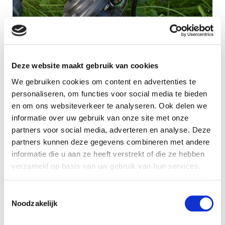
Deze website maakt gebruik van cookies
We gebruiken cookies om content en advertenties te
personaliseren, om functies voor social media te bieden
300-serie-1.jpg
en om ons websiteverkeer te analyseren. Ook delen we
informatie over uw gebruik van onze site met onze
Neu
Agenda
partners voor social media, adverteren en analyse. Deze
No items found.
partners kunnen deze gegevens combineren met andere
informatie die u aan ze heeft verstrekt of die ze hebben
verzameld op basis van uw gebruik van hun services.
Toestemmingsselectie
Noodzakelijk