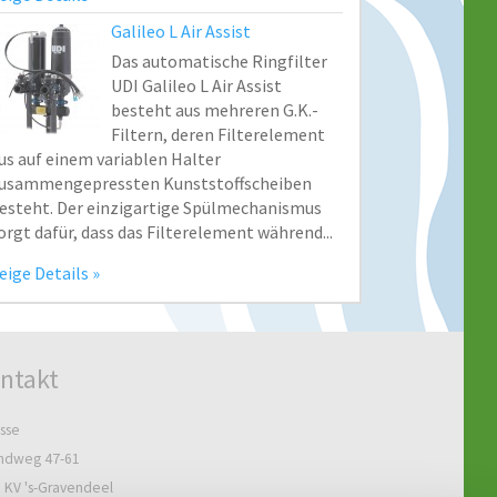
Galileo L Air Assist
Das automatische Ringfilter
UDI Galileo L Air Assist
besteht aus mehreren G.K.-
Filtern, deren Filterelement
us auf einem variablen Halter
usammengepressten Kunststoffscheiben
esteht. Der einzigartige Spülmechanismus
orgt dafür, dass das Filterelement während...
eige Details
ntakt
sse
ndweg 47-61
 KV 's-Gravendeel