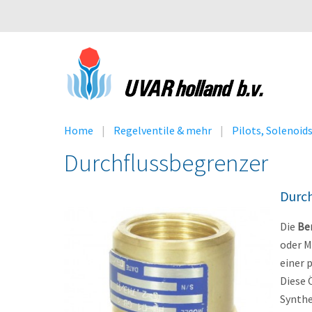
Home
Regelventile & mehr
Pilots, Solenoid
Durchflussbegrenzer
Durc
Die
Be
oder M
einer 
Diese 
Synthe