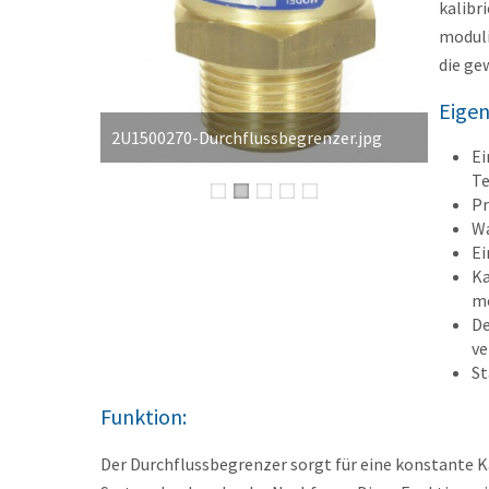
kalibr
moduli
die ge
Eigen
2U1500270-Durchflussbegrenzer.jpg
Ei
Te
Pr
Wa
Ei
Ka
mo
De
ve
St
Funktion:
Der Durchflussbegrenzer sorgt für eine konstante 