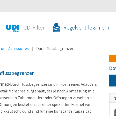
UDI Filter
Regelventile & mehr
s und Accessoires
Durchflussbegrenzer
Do
hflussbegrenzer
rmad
-Durchflussbegrenzer sind in Form eines Adapters
etallflansches aufgebaut, der je nach Abmessung mit
passenden Zahl modulierender Öffnungen versehen ist.
N
Öffnungen bestehen aus einer speziellen Formel von
N
tikkautschuk und sind für eine konstante Kapazität