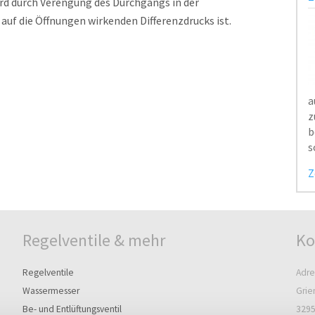
rd durch Verengung des Durchgangs in der
 auf die Öffnungen wirkenden Differenzdrucks ist.
a
z
b
s
Z
Regelventile & mehr
Ko
Regelventile
Adre
Wassermesser
Grie
Be- und Entlüftungsventil
3295