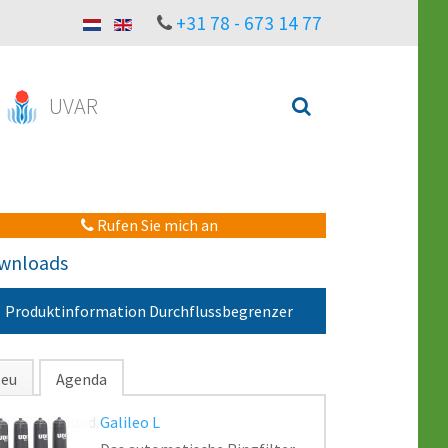
+31 78 - 673 14 77
UVAR
Rufen Sie mich an
wnloads
Produktinformation Durchflussbegrenzer
eu
Agenda
o items found.
Galileo L