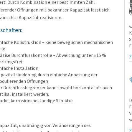
iert. Durch Kombination einer bestimmten Zahl
erender Öffnungen mit bekannter Kapazität lässt sich
wünschte Kapazität realisieren.
v
schaften:
K
S
nfache Konstruktion – keine beweglichen mechanischen
F
ile
äzise Durchflusskontrolle – Abweichung unter ±15 %
Z
rtungsfrei
nfache Installation
pazitätsänderung durch einfache Anpassung der
dulierenden Öffnungen
r Durchflussbegrenzer kann sowohl horizontal als auch
rtikal installiert werden.
D
arke, korrosionsbeständige Struktur.
F
V
v
Kapazität, unabhängig von Veränderungen des
Z