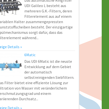
Das automatische Ringfilter
UDI Galileo L besteht aus
mehreren G.K.-Filtern, deren
Filterelement aus auf einem
ariablen Halter zusammengepressten
unststoffscheiben besteht. Der einzigartige
pülmechanismus sorgt dafür, dass das
ilterelement während...
eige Details
6Matic
Das UDI 6Matic ist die neuste
Entwicklung auf dem Gebiet
der automatisch
selbstreinigenden Siebfiltern.
as Filter bietet eine effiziente Lösung zur
iltration von Wasser mit veränderlichem
erschmutzungsgrad und einem
ariierenden Durchsatz...
eige Details