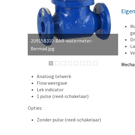
Eige
Ma
ge
Dr
2U915B310-BAR-watermeter-
La
Bermad.jpg
Ve
Mechan
Analoog telwerk
Flow weergave
Lek indicator
1 pulse (reed-schakelaar)
Opties:
Zonder pulse (reed-schakelaar)