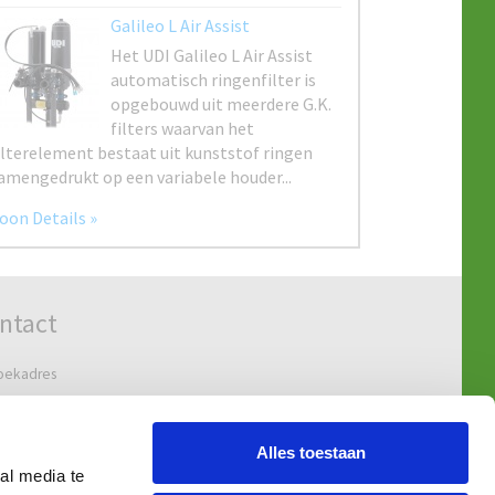
ntact
oekadres
ndweg 47-61
 KV 's-Gravendeel
Alles toestaan
al media te
adres