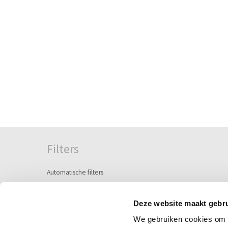
Filters
Automatische filters
Semi-automatische filters
Handbediende filters
Deze website maakt gebru
We gebruiken cookies om c
Zeeffilters