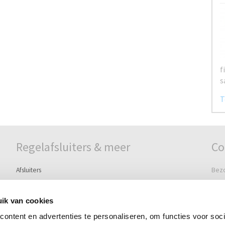
Regelafsluiters & meer
Co
Afsluiters
Bez
Watermeters
Grie
Ontluchters & beluchters
3295
ik van cookies
Schakelaars & controllers
ontent en advertenties te personaliseren, om functies voor soci
Post
Pilots, Solenoids & Accessoires