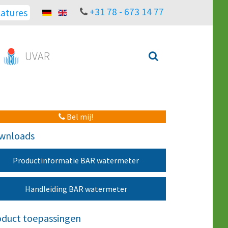
+31 78 - 673 14 77
atures
UVAR
Bel mij!
wnloads
Productinformatie BAR watermeter
Handleiding BAR watermeter
oduct toepassingen