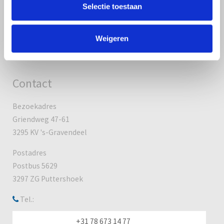
Selectie toestaan
Disclaimer
Weigeren
Sitemap
Contact
Bezoekadres
Griendweg 47-61
3295 KV 's-Gravendeel
Postadres
Postbus 5629
3297 ZG Puttershoek
Tel.:
+31 78 673 14 77