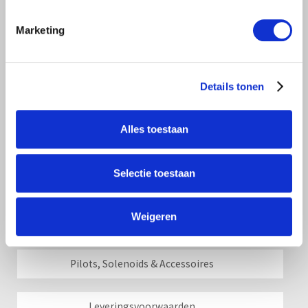
Marketing
Regelafsluiters & meer
Details tonen
Afsluiters
Alles toestaan
Watermeters
Selectie toestaan
Ontluchters & beluchters
Weigeren
Schakelaars & controllers
Pilots, Solenoids & Accessoires
Leveringsvoorwaarden