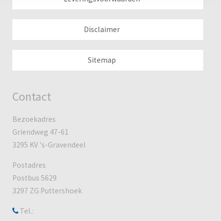
Disclaimer
Sitemap
Contact
Bezoekadres
Griendweg 47-61
3295 KV 's-Gravendeel
Postadres
Postbus 5629
3297 ZG Puttershoek
Tel.: