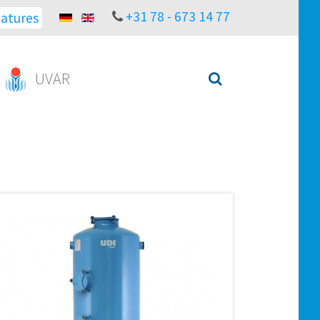
+31 78 - 673 14 77
atures
UVAR