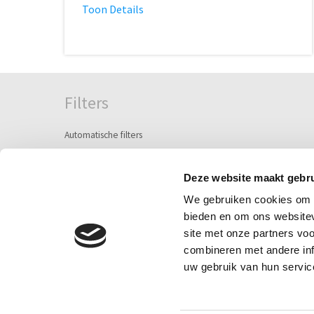
Toon Details
Filters
Automatische filters
Semi-automatische filters
Handbediende filters
Deze website maakt gebru
We gebruiken cookies om c
Zeeffilters
bieden en om ons websitev
Ringenfilters
site met onze partners vo
Seperators / zandafscheiding
combineren met andere inf
Aanzuigfilters & strainers
uw gebruik van hun servic
Mediafilters & zandfilters