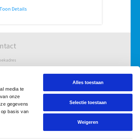
Toon Details
ntact
oekadres
ndweg 47-61
 KV 's-Gravendeel
Alles toestaan
al media te
adres
 van onze
bus 5629
Selectie toestaan
deze gegevens
 ZG Puttershoek
 op basis van
l.:
+31 78 673 14 77
Weigeren
nfo@uvar.nl
ntactformulier