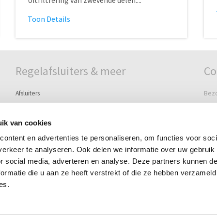
Toon Details
Regelafsluiters & meer
Co
Afsluiters
Bez
Watermeters
Grie
Ontluchters & beluchters
3295
ik van cookies
Schakelaars & controllers
ontent en advertenties te personaliseren, om functies voor soci
Post
Pilots, Solenoids & Accessoires
erkeer te analyseren. Ook delen we informatie over uw gebruik
Post
or social media, adverteren en analyse. Deze partners kunnen 
3297
Leveringsvoorwaarden
ormatie die u aan ze heeft verstrekt of die ze hebben verzameld
Te
Disclaimer
es.
i
Sitemap
Co